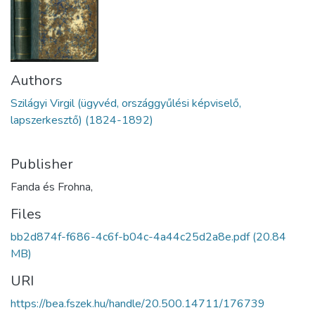
Authors
Szilágyi Virgil (ügyvéd, országgyűlési képviselő,
lapszerkesztő) (1824-1892)
Publisher
Fanda és Frohna,
Files
bb2d874f-f686-4c6f-b04c-4a44c25d2a8e.pdf
(20.84
MB)
URI
https://bea.fszek.hu/handle/20.500.14711/176739