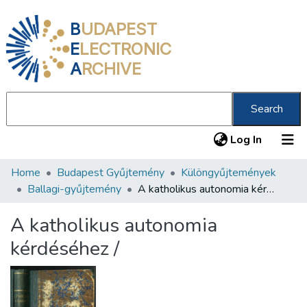
B
UDAPEST
E
LECTRONIC
A
RCHIVE
Search
(current
Log In
Home
Budapest Gyűjtemény
Különgyűjtemények
Communities & Collections
Ballagi-gyűjtemény
A katholikus autonomia kérdéséhez /
All of DSpace
A katholikus autonomia
Statistics
kérdéséhez /
About us