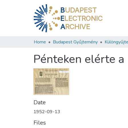
B
UDAPEST
E
LECTRONIC
A
RCHIVE
Home
Budapest Gyűjtemény
Különgyűjt
Pénteken elérte a 
Date
1952-09-13
Files