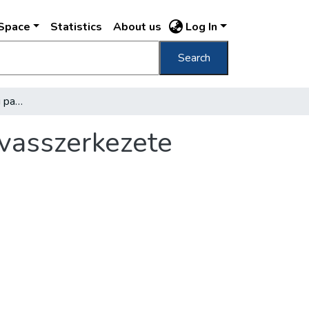
DSpace
Statistics
About us
Log In
Search
Pénteken elérte a budai partot a Petőfi-híd vasszerkezete
 vasszerkezete