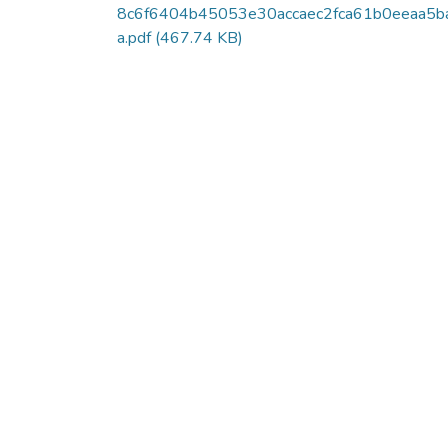
8c6f6404b45053e30accaec2fca61b0eeaa5b
a.pdf
(467.74 KB)