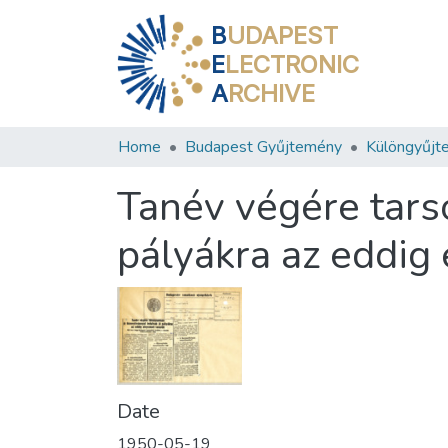
B
UDAPEST
E
LECTRONIC
A
RCHIVE
Home
Budapest Gyűjtemény
Különgyűjt
Tanév végére tarso
pályákra az eddig
Date
1950-05-19