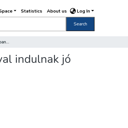
DSpace
Statistics
About us
Log In
Search
Tanév végére tarsolyukban jó bizonyítvánnyal indulnak jó pályákra az eddig elnyomott tanulók
al indulnak jó