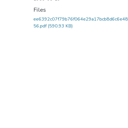
Files
ee6392c07f79b76f064e29a17bcb8d6c6e4
56.pdf
(590.93 KB)