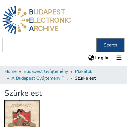
B
UDAPEST
E
LECTRONIC
A
RCHIVE
Search
(current
Log In
Home
Budapest Gyűjtemény
Plakátok
Communities & Collections
A Budapest Gyűjtemény Plakáttárának plakátjai
Szürke est
All of DSpace
Szürke est
Statistics
About us