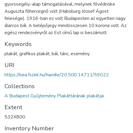
gyorssegély-alap támogatásával, melynek fővédnöke
Auguszta főhercegnő volt (Habsburg József Ágost
felesége). 1916-ban ez volt Budapesten az egyetlen nagy
álarcos bál. A belépőjegy mindösszesen 10 korona volt. Az
egész rendezvényről az Est című lap is beszámolt.
Keywords
plakát, grafikus plakát, bál, tánc, esemény
URI
https://bea.fszek.hu/handle/20.500.14711/59022
Collections
A Budapest Gyűjtemény Plakáttárának plakátjai
Extent
532X800
Inventory Number