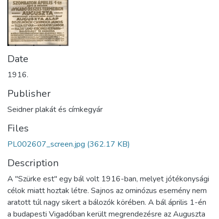
Date
1916.
Publisher
Seidner plakát és címkegyár
Files
PL002607_screen.jpg
(362.17 KB)
Description
A "Szürke est" egy bál volt 1916-ban, melyet jótékonysági
célok miatt hoztak létre. Sajnos az ominózus esemény nem
aratott túl nagy sikert a bálozók körében. A bál április 1-én
a budapesti Vigadóban került megrendezésre az Auguszta