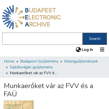
B
UDAPEST
E
LECTRONIC
A
RCHIVE
Search
(current
Log In
Home
Budapest Gyűjtemény
Különgyűjtemények
Communities & Collections
Sajtókivágat-gyűjtemény
All of DSpace
Munkaerőket vár az FVV és a FAÜ
Statistics
Munkaerőket vár az FVV és a
About us
FAÜ