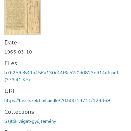
Date
1965-03-10
Files
b7b259e841a456a130c44f6c52f0d0823ed14dff.pdf
(373.41 KB)
URI
https://bea.fszek.hu/handle/20.500.14711/124369
Collections
Sajtókivágat-gyűjtemény