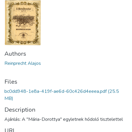
Authors
Reinprecht Alajos
Files
bc0dd948-1e8a-419f-ae6d-60c426d4eeea.pdf
(25.5
MB)
Description
Ajánlás: A "Mária-Dorottya" egyletnek hódoló tisztelettel
URI