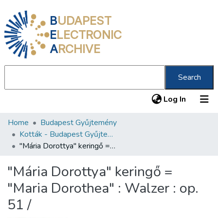
B
UDAPEST
E
LECTRONIC
A
RCHIVE
Search
(current
Log In
Home
Budapest Gyűjtemény
Communities & Collections
Kották - Budapest Gyűjtemény
All of DSpace
"Mária Dorottya" keringő = "Maria Dorothea" : Walzer : op. 51 /
Statistics
"Mária Dorottya" keringő =
About us
"Maria Dorothea" : Walzer : op.
51 /