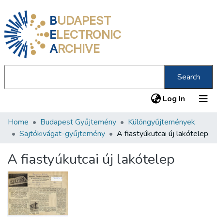
B
UDAPEST
E
LECTRONIC
A
RCHIVE
Search
(current
Log In
Home
Budapest Gyűjtemény
Különgyűjtemények
Communities & Collections
Sajtókivágat-gyűjtemény
A fiastyúkutcai új lakótelep
All of DSpace
A fiastyúkutcai új lakótelep
Statistics
About us