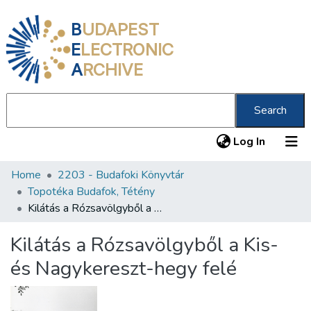
B
UDAPEST
E
LECTRONIC
A
RCHIVE
Search
(current
Log In
Home
2203 - Budafoki Könyvtár
Communities & Collections
Topotéka Budafok, Tétény
All of DSpace
Kilátás a Rózsavölgyből a Kis- és Nagykereszt-hegy felé
Statistics
Kilátás a Rózsavölgyből a Kis-
About us
és Nagykereszt-hegy felé