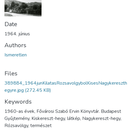
Date
1964. június
Authors
Ismeretlen
Files
389884_1964junKilatasRozsavolgybolKisesNagykereszth
egyre.jpg
(272.45 KB)
Keywords
1960-as évek, Fővárosi Szabó Ervin Könyvtár. Budapest
Gyűjtemény, Kiskereszt-hegy, látkép, Nagykereszt-hegy,
Rózsavölgy, természet