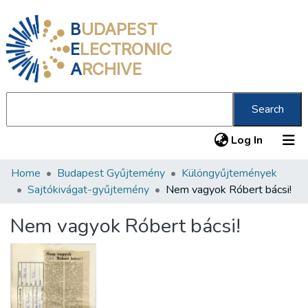
B
UDAPEST
E
LECTRONIC
A
RCHIVE
Search
(current
Log In
Home
Budapest Gyűjtemény
Különgyűjtemények
Communities & Collections
Sajtókivágat-gyűjtemény
Nem vagyok Róbert bácsi!
All of DSpace
Nem vagyok Róbert bácsi!
Statistics
About us