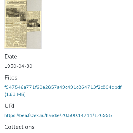
Date
1950-04-30
Files
f947546a771f60e2857a49c491c864713f2c804c.pdf
(1.63 MB)
URI
https://bea.fszek.hu/handle/20.500.14711/126995
Collections