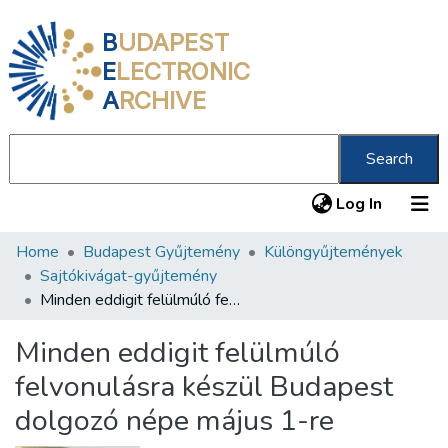
B
UDAPEST
E
LECTRONIC
A
RCHIVE
Search
(current
Log In
Home
Budapest Gyűjtemény
Különgyűjtemények
Communities & Collections
Sajtókivágat-gyűjtemény
All of DSpace
Minden eddigit felülmúló felvonulásra készül Budapest dolgozó népe május 1-re
Statistics
Minden eddigit felülmúló
About us
felvonulásra készül Budapest
dolgozó népe május 1-re