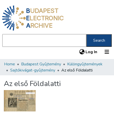
B
UDAPEST
E
LECTRONIC
A
RCHIVE
Search
(current
Log In
Home
Budapest Gyűjtemény
Különgyűjtemények
Communities & Collections
Sajtókivágat-gyűjtemény
Az első Földalatti
All of DSpace
Az első Földalatti
Statistics
About us