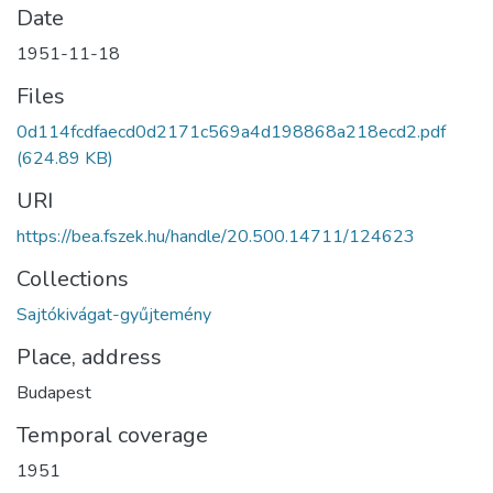
Date
1951-11-18
Files
0d114fcdfaecd0d2171c569a4d198868a218ecd2.pdf
(624.89 KB)
URI
https://bea.fszek.hu/handle/20.500.14711/124623
Collections
Sajtókivágat-gyűjtemény
Place, address
Budapest
Temporal coverage
1951