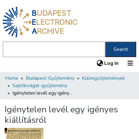
B
UDAPEST
E
LECTRONIC
A
RCHIVE
Search
(current
Log In
Home
Budapest Gyűjtemény
Különgyűjtemények
Communities & Collections
Sajtókivágat-gyűjtemény
All of DSpace
Igénytelen levél egy igényes kiállításról
Statistics
Igénytelen levél egy igényes
About us
kiállításról