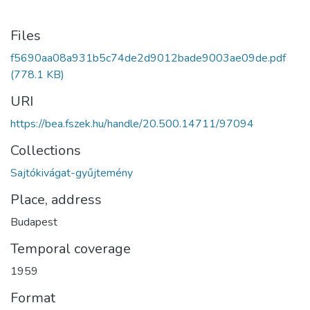
Files
f5690aa08a931b5c74de2d9012bade9003ae09de.pdf
(778.1 KB)
URI
https://bea.fszek.hu/handle/20.500.14711/97094
Collections
Sajtókivágat-gyűjtemény
Place, address
Budapest
Temporal coverage
1959
Format