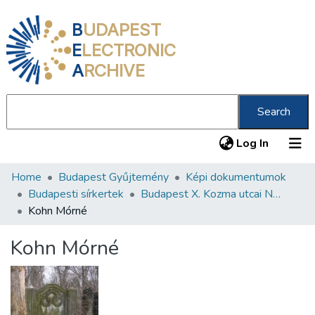
B
UDAPEST
E
LECTRONIC
A
RCHIVE
Search
(current
Log In
Home
Budapest Gyűjtemény
Képi dokumentumok
Communities & Collections
Budapesti sírkertek
Budapest X. Kozma utcai Neológ Zsidó Temető
All of DSpace
Kohn Mórné
Statistics
Kohn Mórné
About us