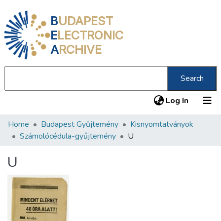
B
UDAPEST
E
LECTRONIC
A
RCHIVE
Search
(current
Log In
Home
Budapest Gyűjtemény
Kisnyomtatványok
Communities & Collections
Számolócédula-gyűjtemény
U
All of DSpace
U
Statistics
About us