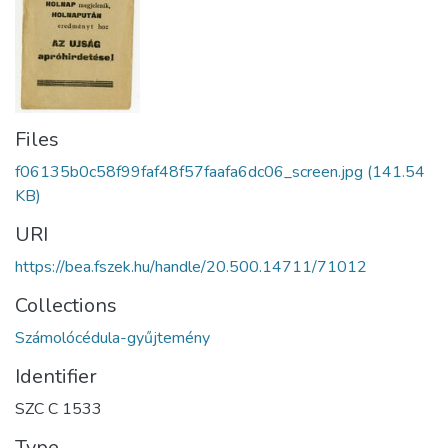
Files
f06135b0c58f99faf48f57faafa6dc06_screen.jpg
(141.54
KB)
URI
https://bea.fszek.hu/handle/20.500.14711/71012
Collections
Számolócédula-gyűjtemény
Identifier
SZC C 1533
Type