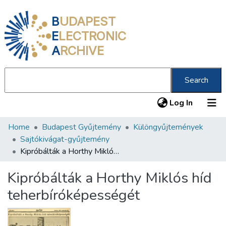
B
UDAPEST
E
LECTRONIC
A
RCHIVE
Search
(current
Log In
Home
Budapest Gyűjtemény
Különgyűjtemények
Communities & Collections
Sajtókivágat-gyűjtemény
All of DSpace
Kipróbálták a Horthy Miklós híd teherbíróképességét
Statistics
Kipróbálták a Horthy Miklós híd
About us
teherbíróképességét