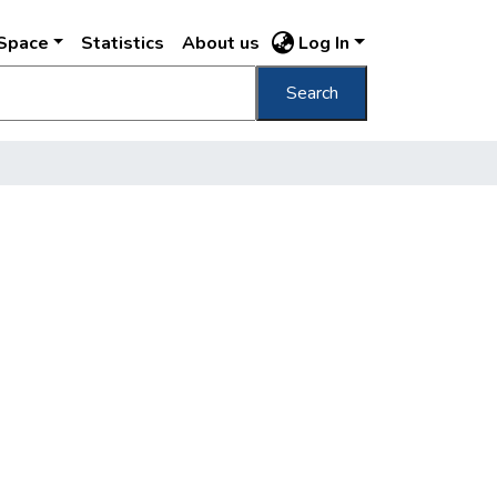
DSpace
Statistics
About us
Log In
Search