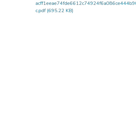
acff1eeae74fde6612c74924f6a086ce444b9
c.pdf
(695.22 KB)