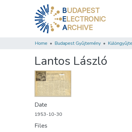
B
UDAPEST
E
LECTRONIC
A
RCHIVE
Home
Budapest Gyűjtemény
Különgyűjt
Lantos László
Date
1953-10-30
Files