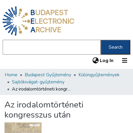
B
UDAPEST
E
LECTRONIC
A
RCHIVE
Search
(current
Log In
Home
Budapest Gyűjtemény
Különgyűjtemények
Communities & Collections
Sajtókivágat-gyűjtemény
All of DSpace
Az irodalomtörténeti kongresszus után
Statistics
Az irodalomtörténeti
About us
kongresszus után