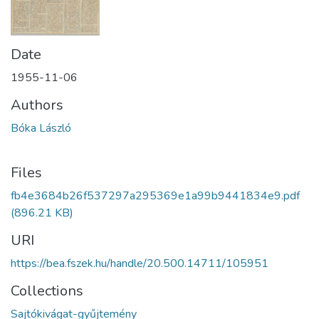
Date
1955-11-06
Authors
Bóka László
Files
fb4e3684b26f537297a295369e1a99b9441834e9.pdf
(896.21 KB)
URI
https://bea.fszek.hu/handle/20.500.14711/105951
Collections
Sajtókivágat-gyűjtemény