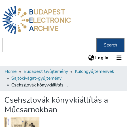
B
UDAPEST
E
LECTRONIC
A
RCHIVE
Search
(current
Log In
Home
Budapest Gyűjtemény
Különgyűjtemények
Communities & Collections
Sajtókivágat-gyűjtemény
All of DSpace
Csehszlovák könyvkiállítás a Műcsarnokban
Statistics
Csehszlovák könyvkiállítás a
About us
Műcsarnokban