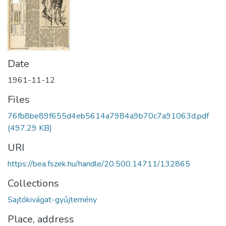
Date
1961-11-12
Files
76fb8be89f655d4eb5614a7984a9b70c7a91063d.pdf
(497.29 KB)
URI
https://bea.fszek.hu/handle/20.500.14711/132865
Collections
Sajtókivágat-gyűjtemény
Place, address