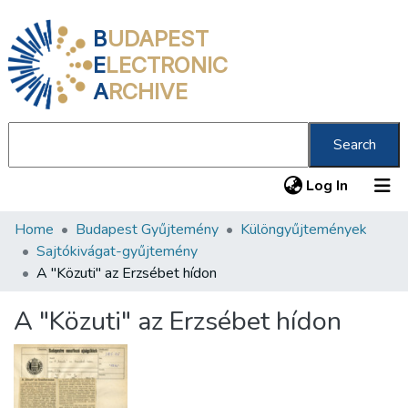
B
UDAPEST
E
LECTRONIC
A
RCHIVE
Search
(current
Log In
Home
Budapest Gyűjtemény
Különgyűjtemények
Communities & Collections
Sajtókivágat-gyűjtemény
All of DSpace
A "Közuti" az Erzsébet hídon
Statistics
A "Közuti" az Erzsébet hídon
About us