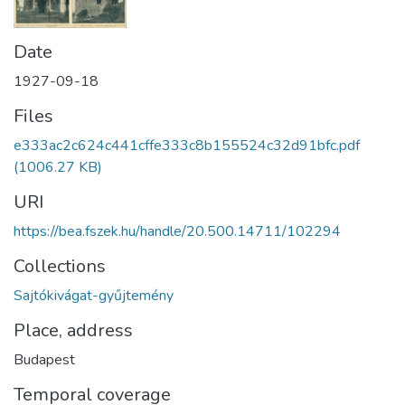
Date
1927-09-18
Files
e333ac2c624c441cffe333c8b155524c32d91bfc.pdf
(1006.27 KB)
URI
https://bea.fszek.hu/handle/20.500.14711/102294
Collections
Sajtókivágat-gyűjtemény
Place, address
Budapest
Temporal coverage