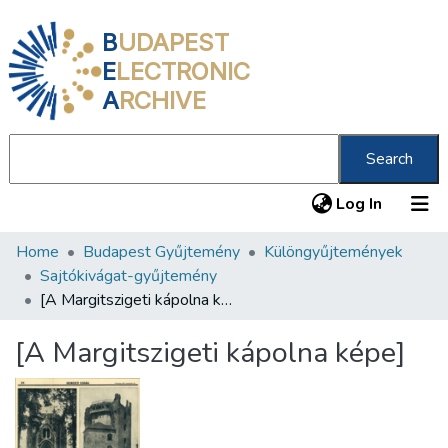
B
UDAPEST
E
LECTRONIC
A
RCHIVE
Search
(current
Log In
Home
Budapest Gyűjtemény
Különgyűjtemények
Communities & Collections
Sajtókivágat-gyűjtemény
All of DSpace
[A Margitszigeti kápolna képe]
Statistics
[A Margitszigeti kápolna képe]
About us