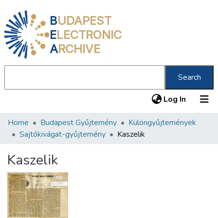
B
UDAPEST
E
LECTRONIC
A
RCHIVE
Search
(current
Log In
Home
Budapest Gyűjtemény
Különgyűjtemények
Communities & Collections
Sajtókivágat-gyűjtemény
Kaszelik
All of DSpace
Kaszelik
Statistics
About us