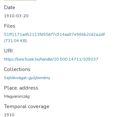
Date
1910-03-20
Files
51ff1171ad52113fd556f7c914aa97e96bb2cd2a.pdf
(731.04 KB)
URI
https://bea.fszek.hu/handle/20.500.14711/109037
Collections
Sajtókivágat-gyűjtemény
Place, address
Magyarország
Temporal coverage
1910