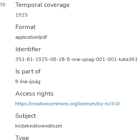
Temporal coverage
838
1925
Format
application/pdf
Identifier
351-81-1925-08-18-8-orai-ujsag-001-001-kata361
Is part of
8 órai újság
Access rights
https://creativecommons.org/licenses/by-nc/4.0/
Subject
közlekedésrendészet
Type