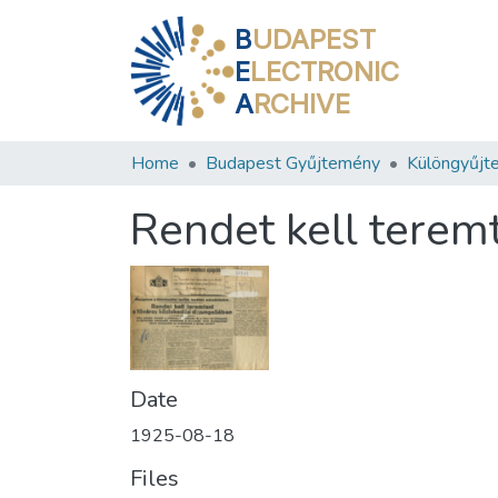
B
UDAPEST
E
LECTRONIC
A
RCHIVE
Home
Budapest Gyűjtemény
Különgyűjt
Rendet kell terem
Date
1925-08-18
Files