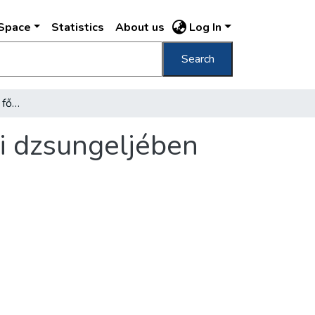
DSpace
Statistics
About us
Log In
Search
Rendet kell teremteni a főváros közlekedési dzsungeljében
si dzsungeljében