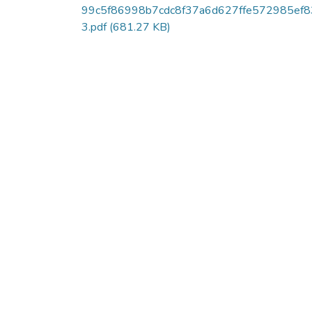
99c5f86998b7cdc8f37a6d627ffe572985ef
3.pdf
(681.27 KB)