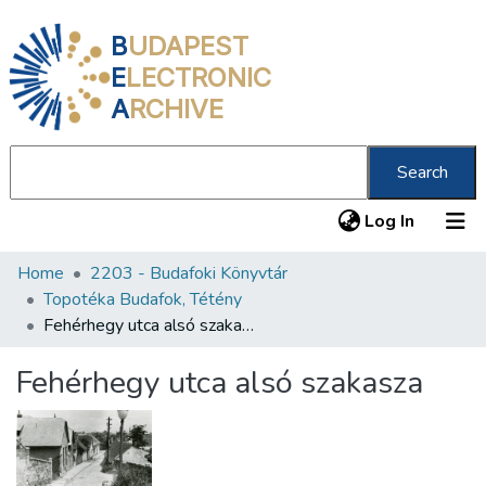
B
UDAPEST
E
LECTRONIC
A
RCHIVE
Search
(current
Log In
Home
2203 - Budafoki Könyvtár
Communities & Collections
Topotéka Budafok, Tétény
All of DSpace
Fehérhegy utca alsó szakasza
Statistics
Fehérhegy utca alsó szakasza
About us