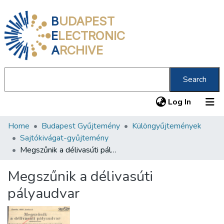
B
UDAPEST
E
LECTRONIC
A
RCHIVE
Search
(current
Log In
Home
Budapest Gyűjtemény
Különgyűjtemények
Communities & Collections
Sajtókivágat-gyűjtemény
All of DSpace
Megszűnik a délivasúti pályaudvar
Statistics
Megszűnik a délivasúti
About us
pályaudvar