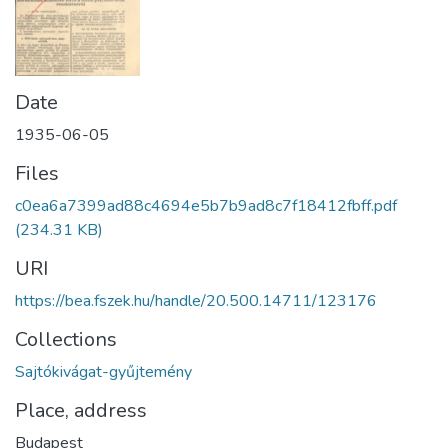
Date
1935-06-05
Files
c0ea6a7399ad88c4694e5b7b9ad8c7f18412fbff.pdf
(234.31 KB)
URI
https://bea.fszek.hu/handle/20.500.14711/123176
Collections
Sajtókivágat-gyűjtemény
Place, address
Budapest