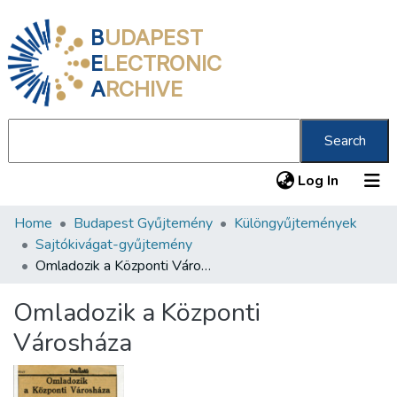
B
UDAPEST
E
LECTRONIC
A
RCHIVE
Search
(current
Log In
Home
Budapest Gyűjtemény
Különgyűjtemények
Communities & Collections
Sajtókivágat-gyűjtemény
All of DSpace
Omladozik a Központi Városháza
Statistics
Omladozik a Központi
About us
Városháza