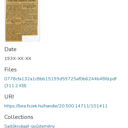
Date
193X-XX-XX
Files
0778cfa132a1c8bb15199d59725af0b6244b48fd.pdf
(311.2 KB)
URI
https://bea.fszek.hu/handle/20.500.14711/101411
Collections
Sajtókivágat-gyűjtemény