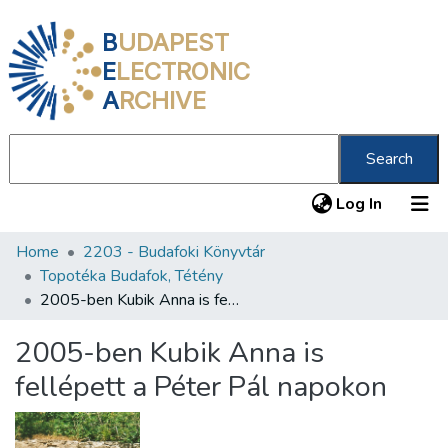
B
UDAPEST
E
LECTRONIC
A
RCHIVE
Search
(current
Log In
Home
2203 - Budafoki Könyvtár
Communities & Collections
Topotéka Budafok, Tétény
All of DSpace
2005-ben Kubik Anna is fellépett a Péter Pál napokon
Statistics
2005-ben Kubik Anna is
About us
fellépett a Péter Pál napokon