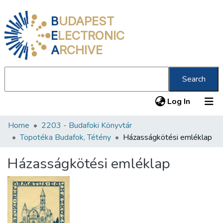
B
UDAPEST
E
LECTRONIC
A
RCHIVE
Search
(current
Log In
Home
2203 - Budafoki Könyvtár
Communities & Collections
Topotéka Budafok, Tétény
Házasságkötési emléklap
All of DSpace
Házasságkötési emléklap
Statistics
About us