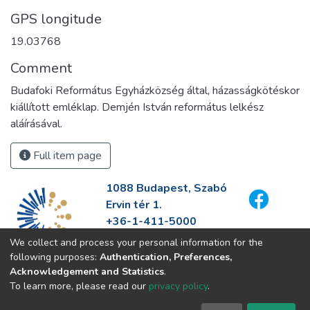
GPS longitude
19.03768
Comment
Budafoki Református Egyházközség által, házasságkötéskor
kiállított emléklap. Demjén István református lelkész
aláírásával.
Full item page
1088 Budapest, Szabó
Ervin tér 1.
+36-1-411-5000
info@fszek.hu
We collect and process your personal information for the
https://fszek.hu
following purposes:
Authentication, Preferences,
Acknowledgement and Statistics
.
To learn more, please read our
privacy policy
.