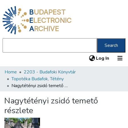
B
UDAPEST
E
LECTRONIC
A
RCHIVE
Search
(current
Log In
Home
2203 - Budafoki Könyvtár
Communities & Collections
Topotéka Budafok, Tétény
All of DSpace
Nagytétényi zsidó temető részlete
Statistics
Nagytétényi zsidó temető
About us
részlete