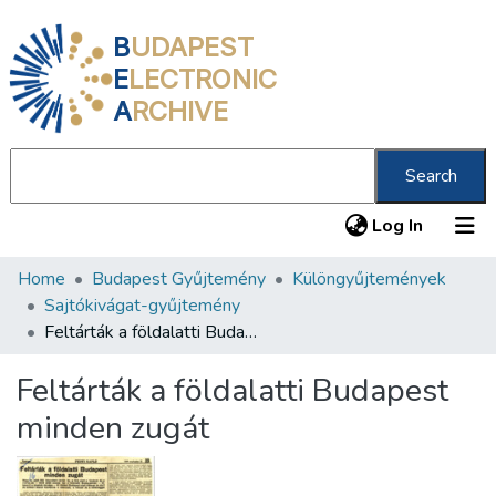
B
UDAPEST
E
LECTRONIC
A
RCHIVE
Search
(current
Log In
Home
Budapest Gyűjtemény
Különgyűjtemények
Communities & Collections
Sajtókivágat-gyűjtemény
All of DSpace
Feltárták a földalatti Budapest minden zugát
Statistics
Feltárták a földalatti Budapest
About us
minden zugát