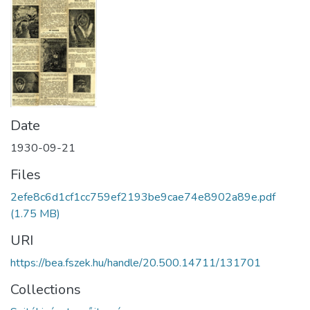
Date
1930-09-21
Files
2efe8c6d1cf1cc759ef2193be9cae74e8902a89e.pdf
(1.75 MB)
URI
https://bea.fszek.hu/handle/20.500.14711/131701
Collections