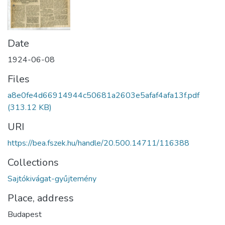
Date
1924-06-08
Files
a8e0fe4d66914944c50681a2603e5afaf4afa13f.pdf
(313.12 KB)
URI
https://bea.fszek.hu/handle/20.500.14711/116388
Collections
Sajtókivágat-gyűjtemény
Place, address
Budapest