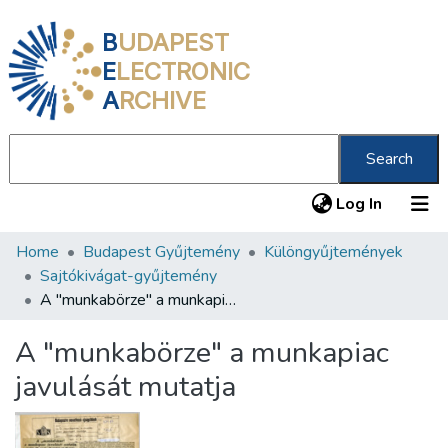
B
UDAPEST
E
LECTRONIC
A
RCHIVE
Search
(current
Log In
Home
Budapest Gyűjtemény
Különgyűjtemények
Communities & Collections
Sajtókivágat-gyűjtemény
All of DSpace
A "munkabörze" a munkapiac javulását mutatja
Statistics
A "munkabörze" a munkapiac
About us
javulását mutatja