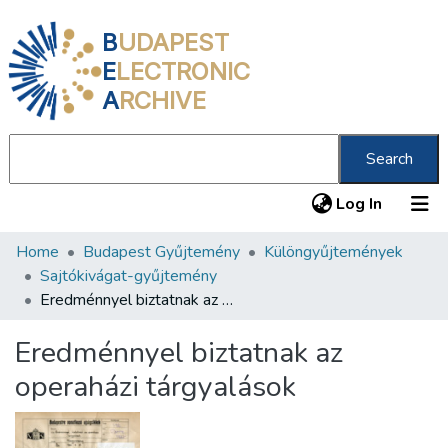
B
UDAPEST
E
LECTRONIC
A
RCHIVE
Search
(current
Log In
Home
Budapest Gyűjtemény
Különgyűjtemények
Communities & Collections
Sajtókivágat-gyűjtemény
All of DSpace
Eredménnyel biztatnak az operaházi tárgyalások
Statistics
Eredménnyel biztatnak az
About us
operaházi tárgyalások