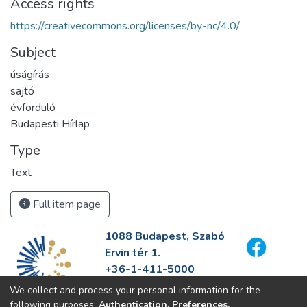
Access rights
https://creativecommons.org/licenses/by-nc/4.0/
Subject
úságírás
sajtó
évforduló
Budapesti Hírlap
Type
Text
Full item page
1088 Budapest, Szabó
Ervin tér 1.
+36-1-411-5000
info@fszek.hu
We collect and process your personal information for the
https://fszek.hu
following purposes:
Authentication, Preferences,