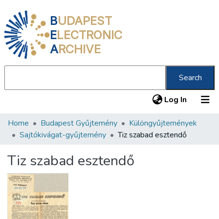
B
UDAPEST
E
LECTRONIC
A
RCHIVE
Search
(current
Log In
Home
Budapest Gyűjtemény
Különgyűjtemények
Communities & Collections
Sajtókivágat-gyűjtemény
Tiz szabad esztendő
All of DSpace
Tiz szabad esztendő
Statistics
About us