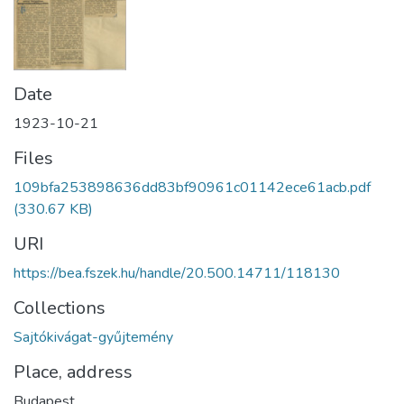
Date
1923-10-21
Files
109bfa253898636dd83bf90961c01142ece61acb.pdf
(330.67 KB)
URI
https://bea.fszek.hu/handle/20.500.14711/118130
Collections
Sajtókivágat-gyűjtemény
Place, address
Budapest