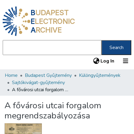
B
UDAPEST
E
LECTRONIC
A
RCHIVE
Search
(current
Log In
Home
Budapest Gyűjtemény
Különgyűjtemények
Communities & Collections
Sajtókivágat-gyűjtemény
All of DSpace
A fővárosi utcai forgalom megrendszabályozása
Statistics
A fővárosi utcai forgalom
About us
megrendszabályozása