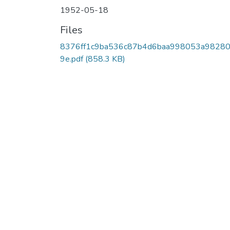
1952-05-18
Files
8376ff1c9ba536c87b4d6baa998053a98280
9e.pdf
(858.3 KB)