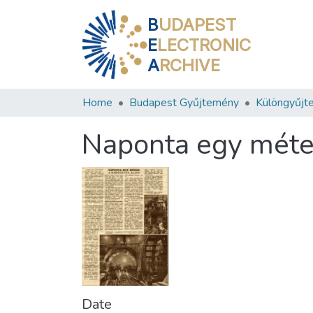
B
UDAPEST
E
LECTRONIC
A
RCHIVE
Home
Budapest Gyűjtemény
Különgyűjt
Naponta egy méter
Date