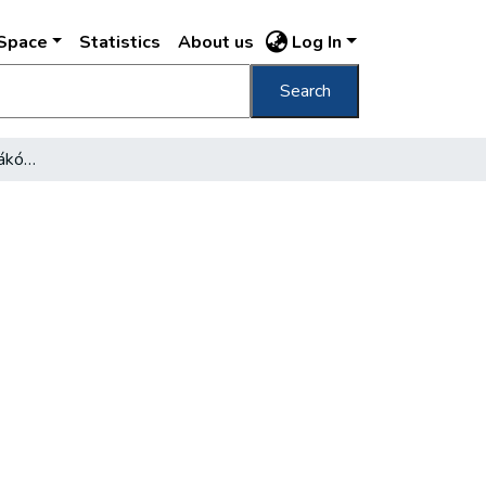
DSpace
Statistics
About us
Log In
Search
Naponta egy méter a Rákóczi-út alatt