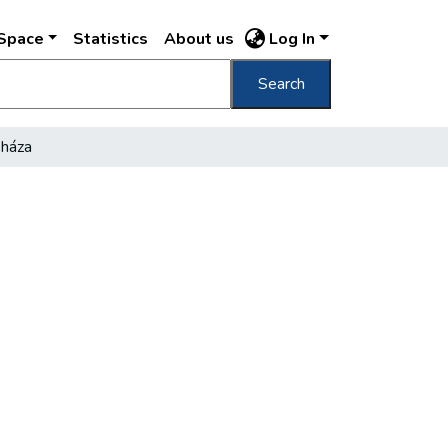
DSpace
Statistics
About us
Log In
Search
sháza