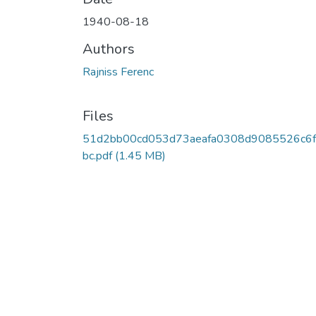
1940-08-18
Authors
Rajniss Ferenc
Files
51d2bb00cd053d73aeafa0308d9085526c6
bc.pdf
(1.45 MB)