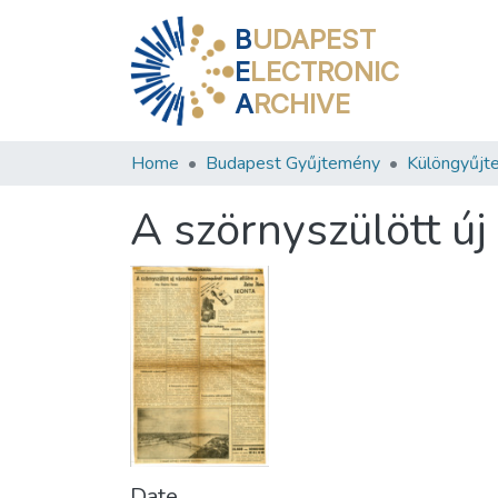
B
UDAPEST
E
LECTRONIC
A
RCHIVE
Home
Budapest Gyűjtemény
Különgyűjt
A szörnyszülött új
Date