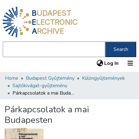
B
UDAPEST
E
LECTRONIC
A
RCHIVE
Search
(current
Log In
Home
Budapest Gyűjtemény
Különgyűjtemények
Communities & Collections
Sajtókivágat-gyűjtemény
All of DSpace
Párkapcsolatok a mai Budapesten
Statistics
Párkapcsolatok a mai
About us
Budapesten