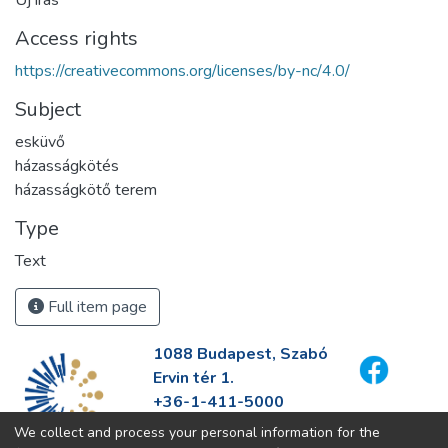
Access rights
https://creativecommons.org/licenses/by-nc/4.0/
Subject
esküvő
házasságkötés
házasságkötő terem
Type
Text
Full item page
1088 Budapest, Szabó
Ervin tér 1.
+36-1-411-5000
info@fszek.hu
We collect and process your personal information for the