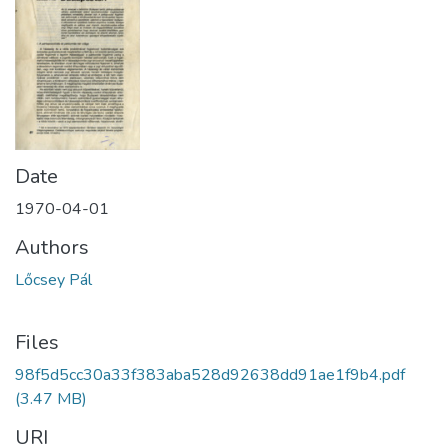
Date
1970-04-01
Authors
Lőcsey Pál
Files
98f5d5cc30a33f383aba528d92638dd91ae1f9b4.pdf
(3.47 MB)
URI