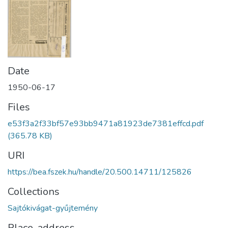
Date
1950-06-17
Files
e53f3a2f33bf57e93bb9471a81923de7381effcd.pdf
(365.78 KB)
URI
https://bea.fszek.hu/handle/20.500.14711/125826
Collections
Sajtókivágat-gyűjtemény
Place, address