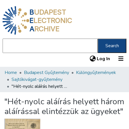
B
UDAPEST
E
LECTRONIC
A
RCHIVE
Search
(current
Log In
Home
Budapest Gyűjtemény
Különgyűjtemények
Communities & Collections
Sajtókivágat-gyűjtemény
All of DSpace
"Hét-nyolc aláírás helyett három aláírással elintézzük az ügyeket"
Statistics
"Hét-nyolc aláírás helyett három
About us
aláírással elintézzük az ügyeket"