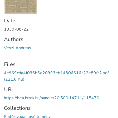
Date
1939-08-22
Authors
Vészi, Andreas
Files
4e969cda4f036b6e20993eb14306616c22e89fc2.pdf
(221.6 KB)
URI
https://bea.fszek.hu/handle/20.500.14711/115470
Collections
Sajtókivágat-gyűjtemény