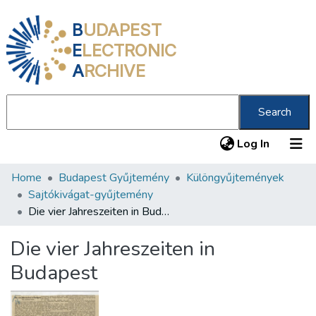
B
UDAPEST
E
LECTRONIC
A
RCHIVE
Search
(current
Log In
Home
Budapest Gyűjtemény
Különgyűjtemények
Communities & Collections
Sajtókivágat-gyűjtemény
All of DSpace
Die vier Jahreszeiten in Budapest
Statistics
Die vier Jahreszeiten in
About us
Budapest