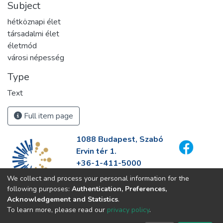
Subject
hétköznapi élet
társadalmi élet
életmód
városi népesség
Type
Text
Full item page
1088 Budapest, Szabó
Ervin tér 1.
+36-1-411-5000
info@fszek.hu
We collect and process your personal information for the
https://fszek.hu
following purposes:
Authentication, Preferences,
Acknowledgement and Statistics
.
To learn more, please read our
privacy policy
.