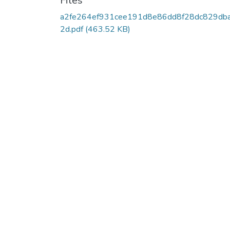
Files
a2fe264ef931cee191d8e86dd8f28dc829db
2d.pdf
(463.52 KB)