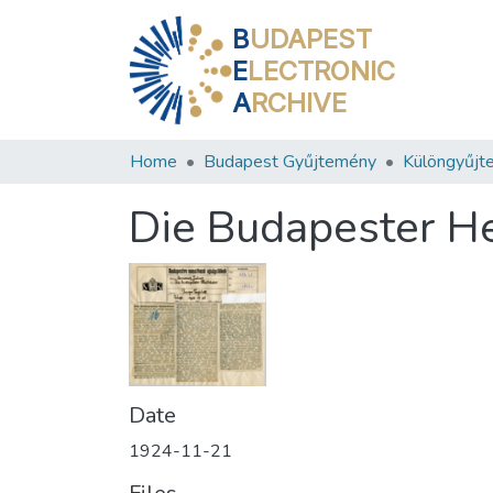
B
UDAPEST
E
LECTRONIC
A
RCHIVE
Home
Budapest Gyűjtemény
Különgyűjt
Die Budapester H
Date
1924-11-21