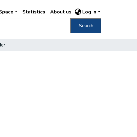
DSpace
Statistics
About us
Log In
Search
der