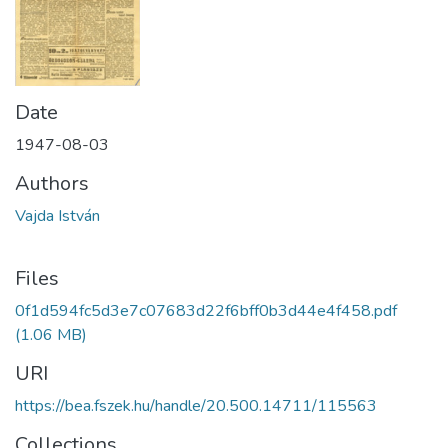
Date
1947-08-03
Authors
Vajda István
Files
0f1d594fc5d3e7c07683d22f6bff0b3d44e4f458.pdf
(1.06 MB)
URI
https://bea.fszek.hu/handle/20.500.14711/115563
Collections