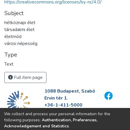
https://creativecommons.org/licenses/by-nc/4.0/
Subject
hétköznapi élet
társadalmi élet
életmód
városi népesség
Type
Text
Full item page
1088 Budapest, Szabó
Ervin tér 1.
+36-1-411-5000
info@fszek.hu
We collect and process your personal information for the
https://fszek.hu
following purposes:
Authentication, Preferences,
Acknowledgement and Statistics
.