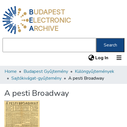
B
UDAPEST
E
LECTRONIC
A
RCHIVE
Search
(current
Log In
Home
Budapest Gyűjtemény
Különgyűjtemények
Communities & Collections
Sajtókivágat-gyűjtemény
A pesti Broadway
All of DSpace
A pesti Broadway
Statistics
About us