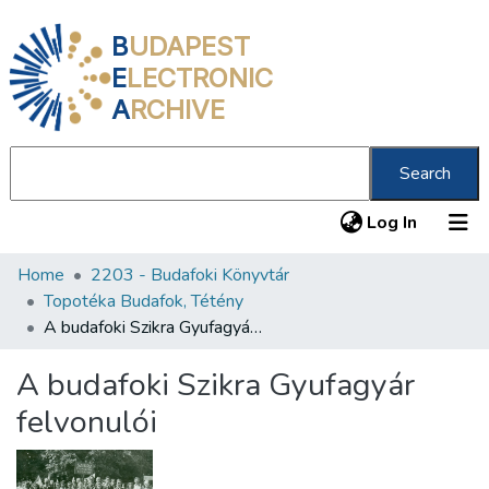
B
UDAPEST
E
LECTRONIC
A
RCHIVE
Search
(current
Log In
Home
2203 - Budafoki Könyvtár
Communities & Collections
Topotéka Budafok, Tétény
All of DSpace
A budafoki Szikra Gyufagyár felvonulói
Statistics
A budafoki Szikra Gyufagyár
About us
felvonulói