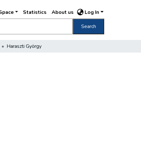
DSpace
Statistics
About us
Log In
Search
Haraszti György