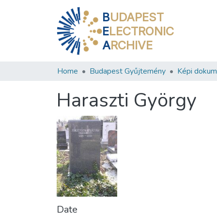
B
UDAPEST
E
LECTRONIC
A
RCHIVE
Home
Budapest Gyűjtemény
Képi doku
Haraszti György
Date