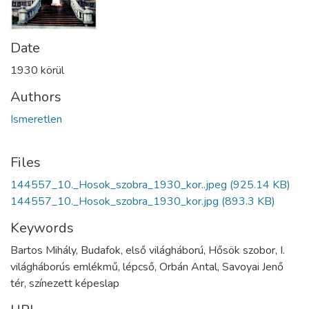
Date
1930 körül
Authors
Ismeretlen
Files
144557_10._Hosok_szobra_1930_kor..jpeg
(925.14 KB)
144557_10._Hosok_szobra_1930_kor.jpg
(893.3 KB)
Keywords
Bartos Mihály, Budafok, első világháború, Hősök szobor, I.
világháborús emlékmű, lépcső, Orbán Antal, Savoyai Jenő
tér, színezett képeslap