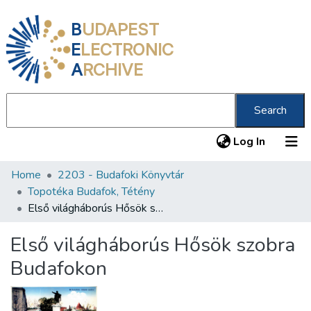
B
UDAPEST
E
LECTRONIC
A
RCHIVE
Search
(current
Log In
Home
2203 - Budafoki Könyvtár
Communities & Collections
Topotéka Budafok, Tétény
All of DSpace
Első világháborús Hősök szobra Budafokon
Statistics
Első világháborús Hősök szobra
About us
Budafokon