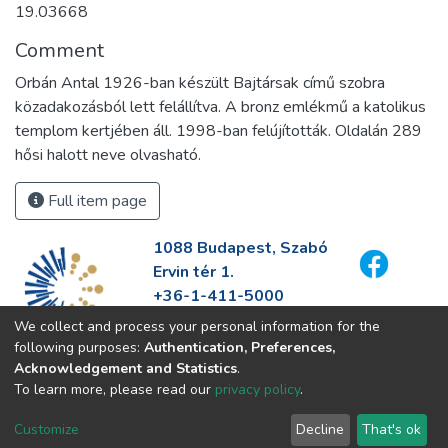
19.03668
Comment
Orbán Antal 1926-ban készült Bajtársak című szobra
közadakozásból lett felállítva. A bronz emlékmű a katolikus
templom kertjében áll. 1998-ban felújították. Oldalán 289
hősi halott neve olvasható.
Full item page
1088 Budapest, Szabó
Ervin tér 1.
+36-1-411-5000
info@fszek.hu
We collect and process your personal information for the
https://fszek.hu
following purposes:
Authentication, Preferences,
Acknowledgement and Statistics
.
To learn more, please read our
privacy policy
.
Customize
Decline
That's ok