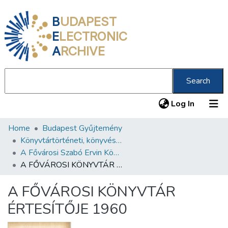
B
UDAPEST
E
LECTRONIC
A
RCHIVE
Search
(current
Log In
Home
Budapest Gyűjtemény
Communities & Collections
Könyvtártörténeti, könyvészeti kiadványok
All of DSpace
A Fővárosi Szabó Ervin Könyvtár évkönyve
A FŐVÁROSI KÖNYVTÁR ÉRTESÍTŐJE 1960
Statistics
A FŐVÁROSI KÖNYVTÁR
About us
ÉRTESÍTŐJE 1960