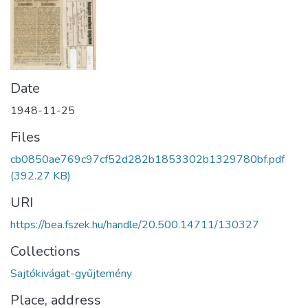
Date
1948-11-25
Files
cb0850ae769c97cf52d282b1853302b1329780bf.pdf
(392.27 KB)
URI
https://bea.fszek.hu/handle/20.500.14711/130327
Collections
Sajtókivágat-gyűjtemény
Place, address