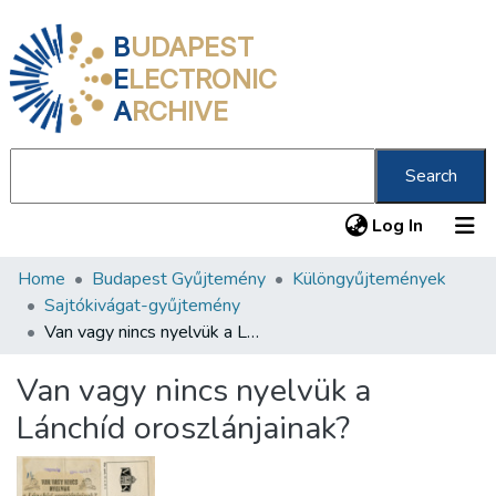
B
UDAPEST
E
LECTRONIC
A
RCHIVE
Search
(current
Log In
Home
Budapest Gyűjtemény
Különgyűjtemények
Communities & Collections
Sajtókivágat-gyűjtemény
All of DSpace
Van vagy nincs nyelvük a Lánchíd oroszlánjainak?
Statistics
Van vagy nincs nyelvük a
About us
Lánchíd oroszlánjainak?