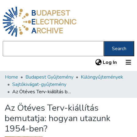
B
UDAPEST
E
LECTRONIC
A
RCHIVE
Search
(current
Log In
Home
Budapest Gyűjtemény
Különgyűjtemények
Communities & Collections
Sajtókivágat-gyűjtemény
All of DSpace
Az Ötéves Terv-kiállítás bemutatja: hogyan utazunk 1954-ben?
Statistics
Az Ötéves Terv-kiállítás
About us
bemutatja: hogyan utazunk
1954-ben?