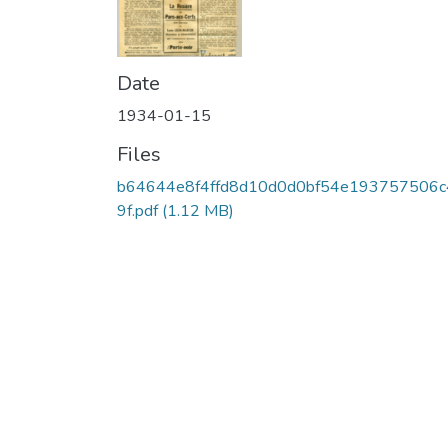
Date
1934-01-15
Files
b64644e8f4ffd8d10d0d0bf54e193757506c
9f.pdf
(1.12 MB)