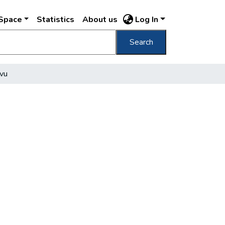
DSpace
Statistics
About us
Log In
Search
 vu