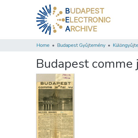
B
UDAPEST
E
LECTRONIC
A
RCHIVE
Home
Budapest Gyűjtemény
Különgyűjt
Budapest comme je