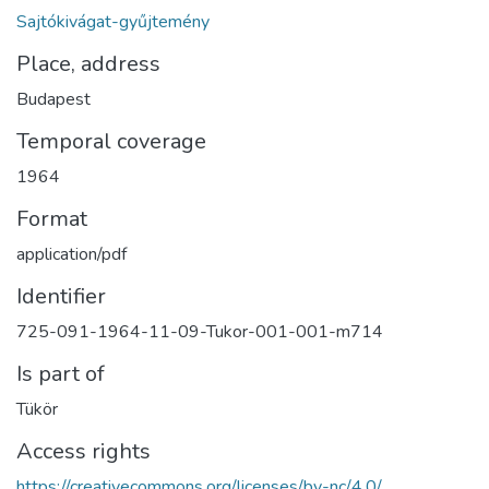
Sajtókivágat-gyűjtemény
Place, address
Budapest
Temporal coverage
1964
Format
application/pdf
Identifier
725-091-1964-11-09-Tukor-001-001-m714
Is part of
Tükör
Access rights
https://creativecommons.org/licenses/by-nc/4.0/