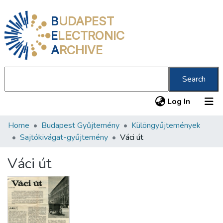
B
UDAPEST
E
LECTRONIC
A
RCHIVE
Search
(current
Log In
Home
Budapest Gyűjtemény
Különgyűjtemények
Communities & Collections
Sajtókivágat-gyűjtemény
Váci út
All of DSpace
Váci út
Statistics
About us