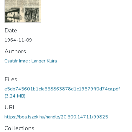
Date
1964-11-09
Authors
Csatár Imre : Langer Klára
Files
e5db745601b1cfa558863878d1c19579ff0d74ca.pdf
(3.24 MB)
URI
https://bea.fszek.hu/handle/20.500.14711/99825
Collections