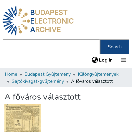
B
UDAPEST
E
LECTRONIC
A
RCHIVE
Search
(current
Log In
Home
Budapest Gyűjtemény
Különgyűjtemények
Communities & Collections
Sajtókivágat-gyűjtemény
A főváros választott
All of DSpace
A főváros választott
Statistics
About us