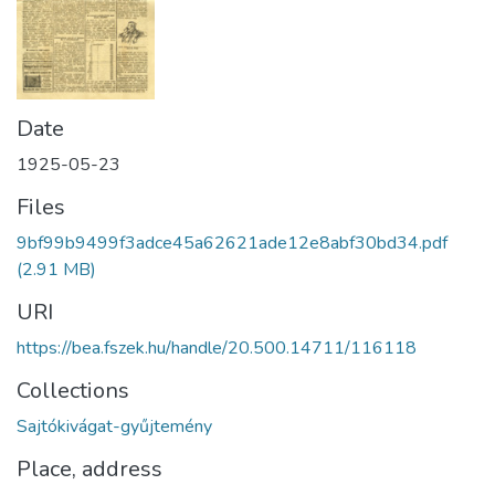
Date
1925-05-23
Files
9bf99b9499f3adce45a62621ade12e8abf30bd34.pdf
(2.91 MB)
URI
https://bea.fszek.hu/handle/20.500.14711/116118
Collections
Sajtókivágat-gyűjtemény
Place, address